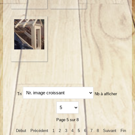
Tri
Nb à afficher
Page 5 sur 8
Début
Précédent
1
2
3
4
5
6
7
8
Suivant
Fin